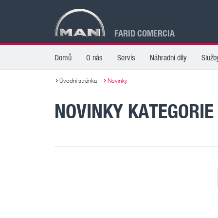
FARID COMERCIA
Domů
O nás
Servis
Náhradní díly
Služb
Úvodní stránka
Novinky