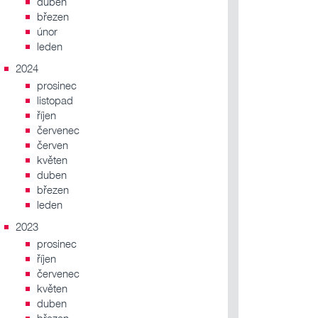
duben
březen
únor
leden
2024
prosinec
listopad
říjen
červenec
červen
květen
duben
březen
leden
2023
prosinec
říjen
červenec
květen
duben