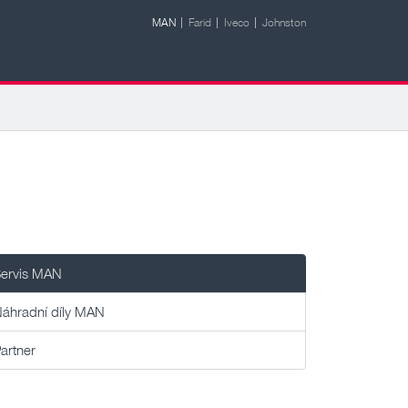
MAN
Farid
Iveco
Johnston
ervis MAN
áhradní díly MAN
artner