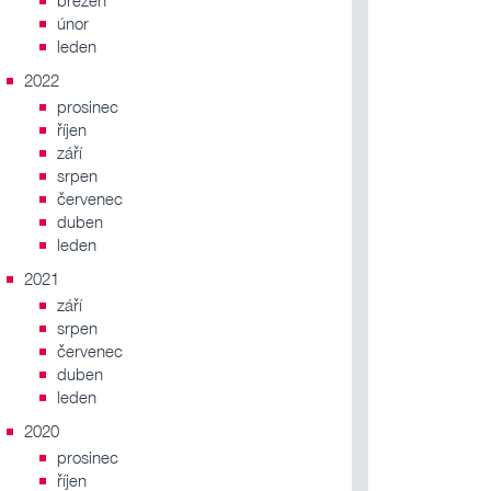
březen
únor
leden
2022
prosinec
říjen
září
srpen
červenec
duben
leden
2021
září
srpen
červenec
duben
leden
2020
prosinec
říjen