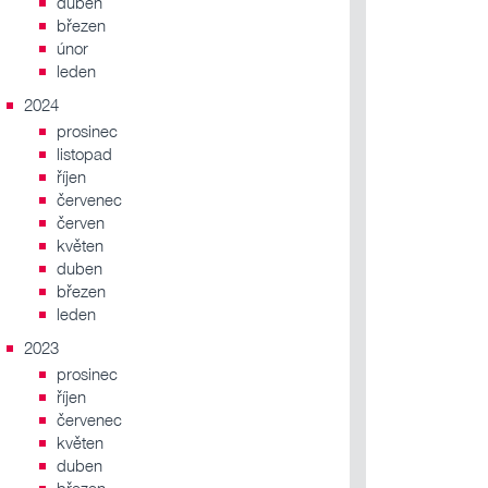
duben
březen
únor
leden
2024
prosinec
listopad
říjen
červenec
červen
květen
duben
březen
leden
2023
prosinec
říjen
červenec
květen
duben