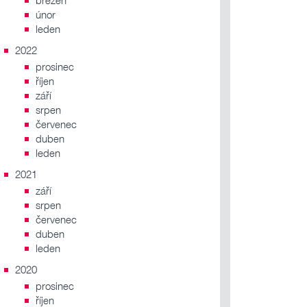
březen
únor
leden
2022
prosinec
říjen
září
srpen
červenec
duben
leden
2021
září
srpen
červenec
duben
leden
2020
prosinec
říjen