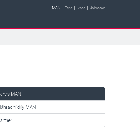
MAN
Farid
Iveco
Johnston
ervis MAN
áhradní díly MAN
artner