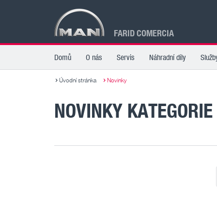
FARID COMERCIA
Domů
O nás
Servis
Náhradní díly
Služb
Úvodní stránka
Novinky