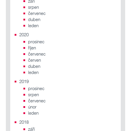
září
srpen
červenec
duben
leden
2020
prosinec
říjen
červenec
červen
duben
leden
2019
prosinec
srpen
červenec
únor
leden
2018
září