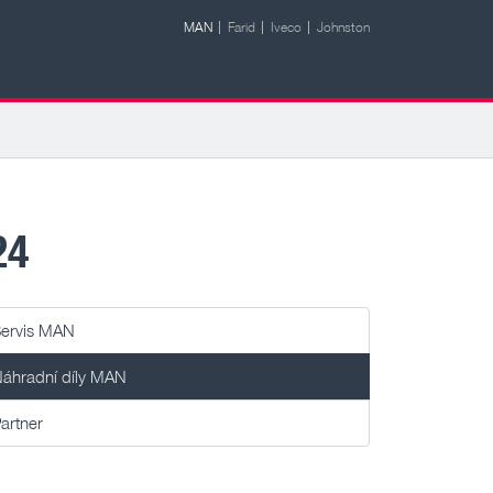
MAN
Farid
Iveco
Johnston
ÍLY MAN 3 / 2024
ervis MAN
áhradní díly MAN
artner