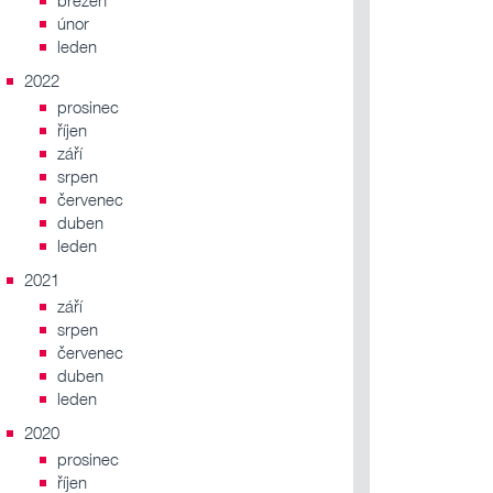
březen
únor
leden
2022
prosinec
říjen
září
srpen
červenec
duben
leden
2021
září
srpen
červenec
duben
leden
2020
prosinec
říjen