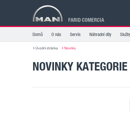
FARID COMERCIA
Domů
O nás
Servis
Náhradní díly
Služb
Úvodní stránka
Novinky