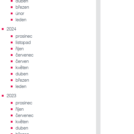
duben
březen
únor
leden
2024
prosinec
listopad
říjen
červenec
červen
květen
duben
březen
leden
2023
prosinec
říjen
červenec
květen
duben