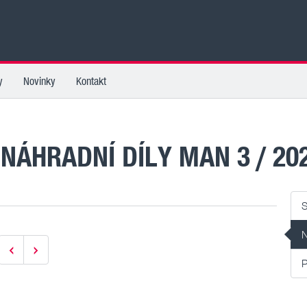
y
Novinky
Kontakt
NOVINKY KATEGORIE NÁHRADNÍ D
S
N
P