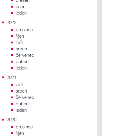
březen
únor
leden
2022
prosinec
říjen
září
srpen
červenec
duben
leden
2021
září
srpen
červenec
duben
leden
2020
prosinec
říjen