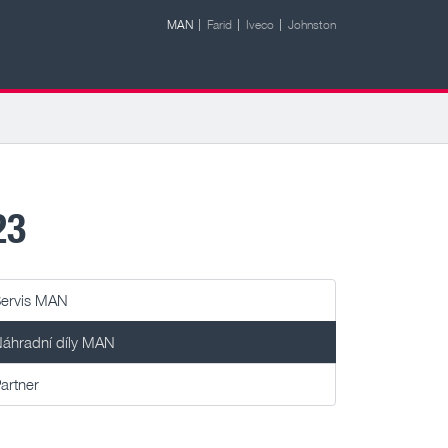
MAN
Farid
Iveco
Johnston
ÍLY MAN 2 / 2023
ervis MAN
áhradní díly MAN
artner