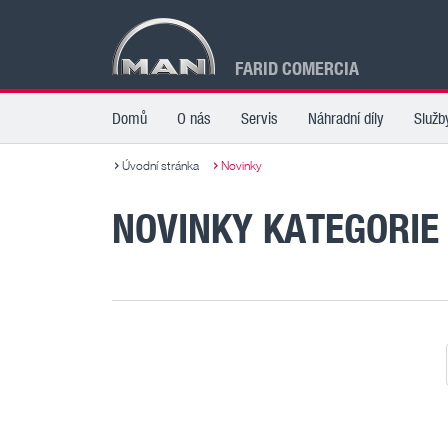
FARID COMERCIA
Domů
O nás
Servis
Náhradní díly
Služb
Úvodní stránka
Novinky