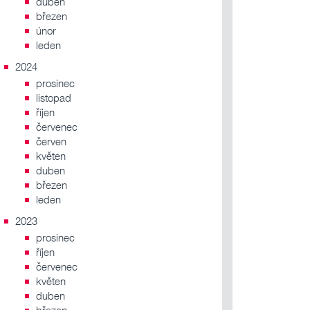
duben
březen
únor
leden
2024
prosinec
listopad
říjen
červenec
červen
květen
duben
březen
leden
2023
prosinec
říjen
červenec
květen
duben