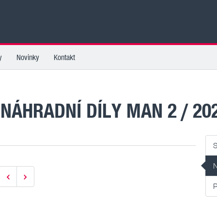
y
Novinky
Kontakt
NOVINKY KATEGORIE NÁHRADNÍ D
S
N
P