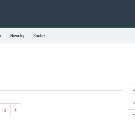
y
Novinky
Kontakt
S
N
P