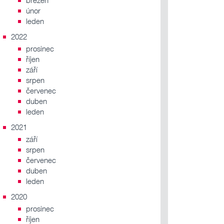
březen
únor
leden
2022
prosinec
říjen
září
srpen
červenec
duben
leden
2021
září
srpen
červenec
duben
leden
2020
prosinec
říjen