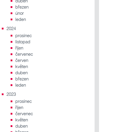
duben
březen
únor
leden
2024
prosinec
listopad
říjen
červenec
červen
květen
duben
březen
leden
2023
prosinec
říjen
červenec
květen
duben