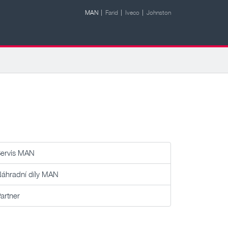
MAN
Farid
Iveco
Johnston
ervis MAN
áhradní díly MAN
artner