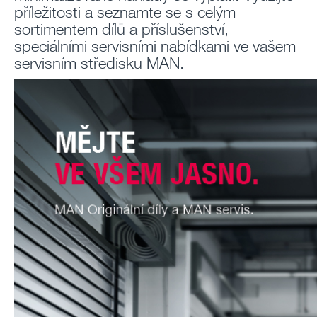
příležitosti a seznamte se s celým
sortimentem dílů a příslušenství,
speciálními servisními nabídkami ve vašem
servisním středisku MAN.