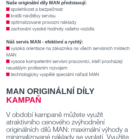
Naše originální díly MAN představují:
■
spolehlivost a bezpečnost
■
kratší návštěvy servisu
■
optimalizované provozní náklady
■
zachování vysoké hodnoty vašeho vozidla
Náš servis MAN - efektivní a rychlý:
■
vysoká orientace na zákazníka na všech servisních místech
MAN
■
vysoce kompetentní servisní pracovníci, kteří procházejí
neustálým profesním rozvojem
■
technologicky vyspělé speciální nářadí MAN
MAN ORIGINÁLNÍ DÍLY
KAMPAŇ
V období kampaně můžete využít
atraktivního cenového zvýhodnění
originálních dílů MAN: maximální výhody a
minimalizované náklady se vyplatí. Využijte