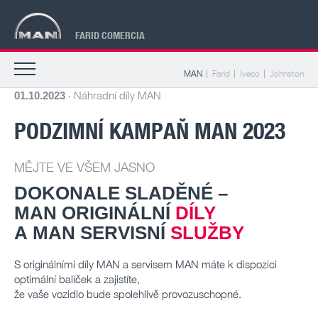
FARID COMERCIA
MAN
Farid
Iveco
Johnston
· Náhradní díly MAN
01.10.2023
PODZIMNÍ KAMPAŇ MAN 2023
MĚJTE VE VŠEM JASNO
DOKONALE SLADĚNÉ –
MAN ORIGINÁLNÍ
DÍLY
A MAN SERVISNÍ
SLUŽBY
S originálními díly MAN a servisem MAN máte k dispozici
optimální balíček a zajistíte,
že vaše vozidlo bude spolehlivě provozuschopné.